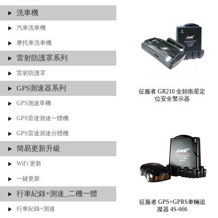
洗車機
汽車洗車機
摩托車洗車機
雷射防護罩系列
雷射防護罩
GPS測速器系列
征服者 GR210 全頻衛星定
位安全警示器
GPS測速單機
GPS雷達測速一體機
GPS雷達測速分體機
簡易更新升級
WiFi 更新
一鍵更新
行車紀錄+測速_二機一體
征服者 GPS+GPRS車輛追
行車紀錄+測速
蹤器 4S-666