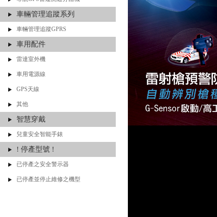
車輛管理追蹤系列
車輛管理追蹤GPRS
車用配件
雷達室外機
車用電源線
GPS天線
其他
智慧穿戴
兒童安全智能手錶
! 停產型號 !
已停產之安全警示器
已停產並停止維修之機型