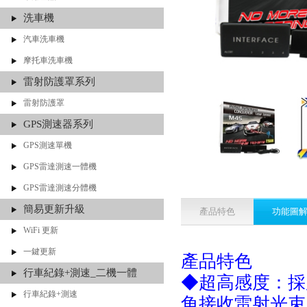
洗車機
汽車洗車機
摩托車洗車機
雷射防護罩系列
雷射防護罩
GPS測速器系列
GPS測速單機
GPS雷達測速一體機
GPS雷達測速分體機
簡易更新升級
產品特色
功能圖
WiFi 更新
一鍵更新
產品特色
行車紀錄+測速_二機一體
◆超高感度：採
行車紀錄+測速
角接收雷射光