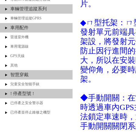
片。
車輛管理追蹤系列
車輛管理追蹤GPRS
◆ㄇ型托架：ㄇ
車用配件
發射單元前端具
雷達室外機
架設，將發射元
車用電源線
防止因行進間的
GPS天線
大，所以在安裝
其他
變仰角，必要時
智慧穿戴
架。
兒童安全智能手錶
! 停產型號 !
◆手動開關：在
已停產之安全警示器
時透過車內GP
已停產並停止維修之機型
法鎖定車速時，
手動開關關閉