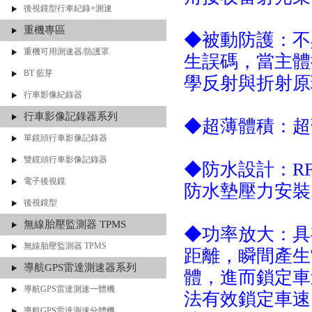
後視鏡型行車紀錄+測速
重機專區
◆被動防護：不
重機可用測速器/防護罩
生誤碼，當主體
BT 藍芽
學反射與折射原
行車影像紀錄器
行車影像記錄器系列
◆超薄體積：
單鏡頭行車影像記錄器
雙鏡頭行車影像記錄器
◆防水設計：R
電子後視鏡
防水墊壓力安
後視鏡型
無線胎壓監測器 TPMS
◆功率放大：具
無線胎壓監測器 TPMS
距離，瞬間產生
導航GPS雷達測速器系列
體，進而鎖定車
導航GPS雷達測速一體機
法有效鎖定車速
導航GPS雷達測速分體機