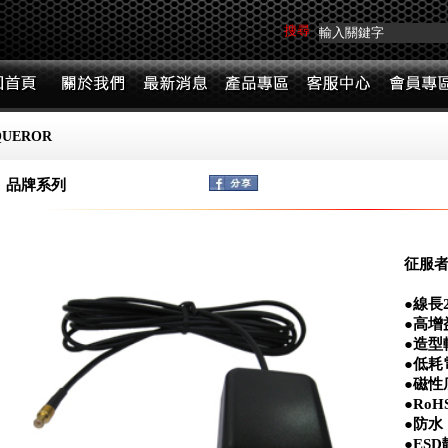
搜尋
UEROR
品牌系列
征服者
●線長2
●高增
●造型
●低耗
●磁性
●Ro
●防水
●ES