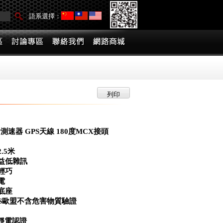
語系選擇：
列印
測速器 GPS天線 180度MCX接頭
.5米
益低雜訊
輕巧
電
底座
HS歐盟不含危害物質驗證
D靜電認證