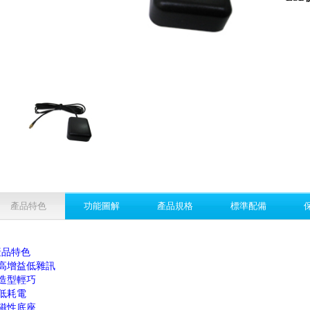
產品特色
功能圖解
產品規格
標準配備
產品特色
●高增益低雜訊
●造型輕巧
●低耗電
●磁性底座