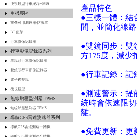
後視鏡型行車紀錄+測速
產品特色
重機專區
●三機一體：結
重機可用測速器/防護罩
間，並簡化線
BT 藍芽
行車影像紀錄器
●雙鏡同步：雙
行車影像記錄器系列
方175度，減
單鏡頭行車影像記錄器
雙鏡頭行車影像記錄器
●行車記錄：記
電子後視鏡
後視鏡型
●測速警示：提
無線胎壓監測器 TPMS
統時會依速限切
無線胎壓監測器 TPMS
離。
導航GPS雷達測速器系列
導航GPS雷達測速一體機
●免費更新：更
導航GPS雷達測速分體機