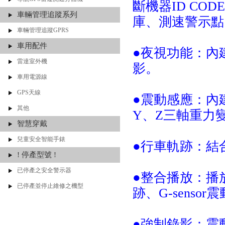
斷機器ID C
車輛管理追蹤系列
庫、測速警示
車輛管理追蹤GPRS
車用配件
●夜視功能：內
雷達室外機
影。
車用電源線
GPS天線
●震動感應：內建
其他
Y、Z三軸重力
智慧穿戴
兒童安全智能手錶
●行車軌跡：結合
! 停產型號 !
已停產之安全警示器
●整合播放：播放
已停產並停止維修之機型
跡、G-senso
●強制錄影：震動